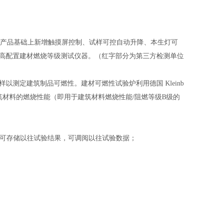
-2产品基础上新增
触摸屏控制、
试样可控自动升降
、
本生灯可
的的高配置建材燃烧等级测试仪器。
（
红字部分为第三方检测单位
定建筑制品可燃性。建材可燃性试验炉利用德国 Kleinb
建筑材料的燃烧性能（即用于建筑材料燃烧性能/阻燃等级B级的
可存储以往试验结果，可调阅以往试验数据
；