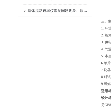
e.
f. 
熔体流动速率仪常见问题现象、原因与排除方法
g.
三、
1. 
2. 
3. 
4. 
5. 
6.单
7.烧
8.对试
9.可
适用
设计
另GB