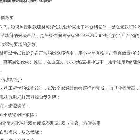
-3型触摸屏款建材可燃性试验炉
使用范围
K-3型触摸屏控制款建材可燃性试验炉
采用了
不锈钢箱体
，
是在老款JCK
调节
功能的升级产品，是严格依据国家标准GB8626-2007规定的而生产
验收强制要求的参数）
可燃性试验炉是在正常的燃烧环境中，用小火焰直接冲击垂直放置的试样以测
ner（克莱因勃伦纳）原理，在垂直方向小火焰直接冲击下，用于测定B级
）。
产品功能特点
合人机工程学的操作设计
，试验全部通过触摸屏操作完成，自动化程度高，
服电机驱动式样架可控自动升降；
生灯可进退调节；
.5mm不锈钢钢板箱体；
扇钢化耐热玻璃门双角度观察测试, 双（带锁）方便实用
压自动点火，耐久燃烧；