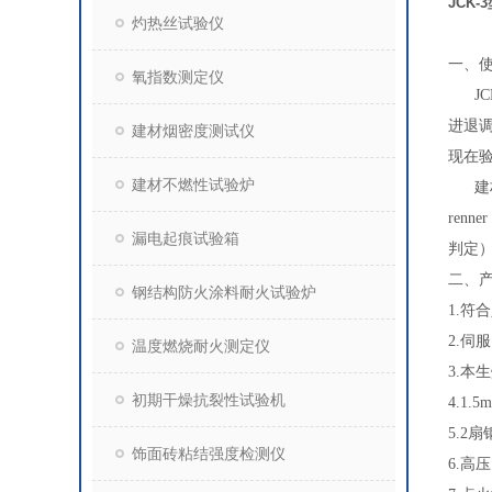
JCK
灼热丝试验仪
一
、
氧指数测定仪
JC
进退
建材烟密度测试仪
现在
建材不燃性试验炉
建材
ren
漏电起痕试验箱
判定
二、
钢结构防火涂料耐火试验炉
1.符
2.伺
温度燃烧耐火测定仪
3.本
初期干燥抗裂性试验机
4.1
5.2
饰面砖粘结强度检测仪
6.高