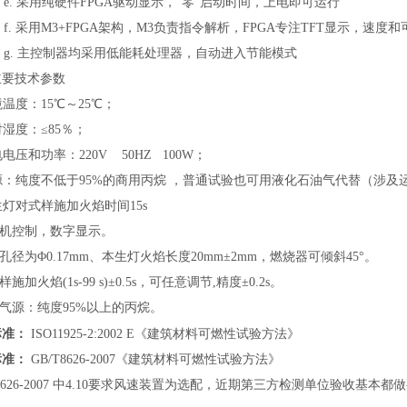
 采用纯硬件FPGA驱动显示，“零”启动时间，上电即可运行
采用M3+FPGA架构，M3负责指令解析，FPGA专注TFT显示，速度和可
 主控制器均采用低能耗处理器，自动进入节能模式
主要技术参数
环境温度：15℃～25℃；
相对湿度：≤85％；
供电电压和功率：220V 50HZ 100W；
气源：纯度不低于95%的商用丙烷 ，普通试验也可用液化石油气代替（涉
本生灯对式样施加火焰时间15s
片机控制，数字显示。
器孔径为Φ0.17mm、本生灯火焰长度20mm±2mm，燃烧器可倾斜45°。
样施加火焰(1s-99 s)±0.5s，可任意调节,精度±0.2s。
燃气源：纯度95%以上的丙烷。
标准：
ISO11925-2:2002 E《建筑材料可燃性试验方法》
标准：
GB/T8626-2007《建筑材料可燃性试验方法》
8626-2007 中4.10要求风速装置为选配，近期第三方检测单位验收