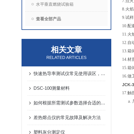
7.点
水平垂直燃烧试验箱
8.火
9.试
查看全部产品
10.
11.
12.
相关文章
13.箱
RELATED ARTICLES
14.
15.
快速热导率测试仪常见使用误区，请规避！
16.
JCK
DSC-100测量材料
17.
a. 
如何根据所需测试参数选择合适的介电常数及介质损耗测试仪？
b. 
差热熔点仪的常见故障及解决方法
c. 
d. 
塑料灰分测定仪