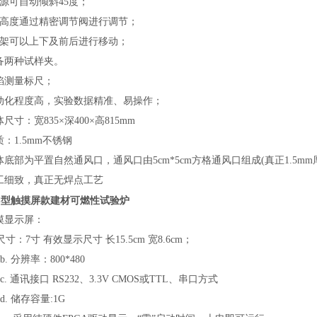
火源可自动倾斜45度；
焰高度通过精密调节阀进行调节；
样架可以上下及前后进行移动；
配备两种试样夹。
火焰测量标尺；
自动化程度高，实验数据精准、易操作；
体尺寸：宽835×深400×高815mm
材质：1.5mm不锈钢
箱体底部为平置自然通风口，通风口由5cm*5cm方格通风口组成(真正1.5m
做工细致，真正无焊点工艺
-3型触摸屏款建材可燃性试验炉
触摸显示屏：
尺寸：7寸 有效显示尺寸 长15.5cm 宽8.6cm；
分辨率：800*480
通讯接口 RS232、3.3V CMOS或TTL、串口方式
储存容量:1G