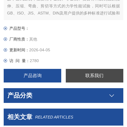
伸、压缩、弯曲、剪切等方式的力学性能试验，同时可以根据
GB、ISO、JIS、ASTM、DIN及用户提供的多种标准进行试验和
数据处理。广泛应用于建筑建工、冶金、航空航天、机械制造、
电线电缆、橡胶塑料等行业的材料检验分析，是科研院所、大专
产品型号：
院校、工矿企业、技术监督、商检仲裁等部门的理想检测设备。
厂商性质：
其他
更新时间：
2026-04-05
访 问 量：
2780
产品咨询
联系我们
产品分类
相关文章
RELATED ARTICLES