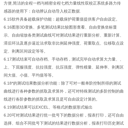
方便,简洁的全程一档与精密全程七档力量线性双校正系统多路力传
感器的使用下：自动辨认自动导入校正数据.
6.15软件具备超载保护功能：超载保护荷重值提供客户自由设定。
6.16图形3D变换、多笔测试结果比较图形查看、自由变换坐标显
示、自由缩放各类测试曲线可对测试结果进行重新分析、重新计算、
滞后环法及逐步逼近法求取非比例延伸强度、荷重取点、位移取点设
定、剥离区间设定等等。
6.17测试结束可自动存档、手动存档，测试完毕自动求算大力量、、
上、下屈服强度、抗拉强度、抗压强度、弹性模量、延伸率、剥离区
间大值、小值、平均值等等。
6.18*的测试结果数据分析功能：除了可对一般单阶控制所得的测试
曲线进行各种参数的抓取及求算外，还可对特殊测试的多阶控制的曲
线进行各阶参数的抓取及求算且是可自由设定计算的。
6.19测试结果可以EXCEL、等格式的数据形式输出
6.20可对测试结果进行统一批号下的数据分析，报表打印，还可自由
选择、组合不同批号下测试的结果进行数据分析，报表打印历史测试