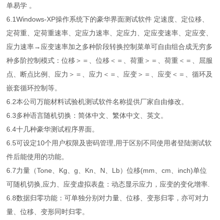
单易学 。
6.1Windows-XP操作系统下的豪华界面测试软件 定速度、定位移、
定荷重、定荷重速率、定应力速率、定应力、定应变速率、定应变、
应力速率→应变速率加之多种阶段转换控制菜单可自由组合成无穷多
种多阶控制模式：位移＞＝、位移＜＝、荷重＞＝、荷重＜＝、屈服
点、断点比例、应力＞＝、应力＜＝、应变＞＝、应变＜＝、循环及
嵌套循环控制等。
6.2本公司万能材料试验机测试软件名称提供厂家自由修改。
6.3多种语言随机切换：简体中文、繁体中文、英文。
6.4十几种豪华测试程序界面。
6.5可设定10个用户权限及密码管理,用于区别不同使用者登陆测试软
件后能使用的功能。
6.7力量（Tone、Kg、g、Kn、N、Lb）位移(mm、cm、inch)单位
可随机切换,应力、应变虚拟表盘：动态显示应力，应变的变化增率.
6.8数据归零功能：可单独分别对力量、位移、变形归零，亦可对力
量、位移、变形同时归零。