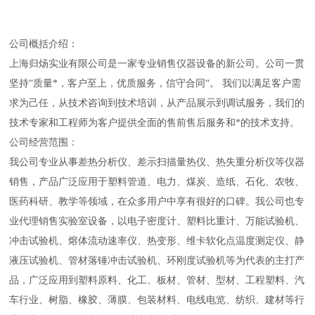
公司概括介绍：
上海
归炀实业有限公司
是
一家专业销售仪器设备的新公司
。
公司
一贯
坚持
“
质量
*，客户至上
，
优质服务，信守合同“
。 我们以满足客户需
求为己任
，
从技术咨询到技术培训，从产品展示到调试服务，我们的
技术专家和工程师为客户提供全面的售前售后服务和*的技术支持。
公司经营范围：
我公司专业从事差热分析仪、差示扫描量热仪、热失重分析仪等仪器
销售
，产品广泛应用于塑料管道、电力、煤炭、造纸、石化、农牧、
医药科研、教学等领域，在众多用户中享有很好的口碑。
我公司也专
业代理销售实验室设备，
以电子密度计、塑料比重计、万能试验机、
冲击试验机、熔体流动速率仪、热变形、维卡软化点温度测定仪、静
液压试验机、管材落锤冲击试验机、环刚度试验机等为代表的主打产
品，广泛应用到塑料原料、化工、板材、管材、型材、工程塑料、汽
车行业、树脂、橡胶、薄膜、包装材料、电线电览、纺织、建材等行