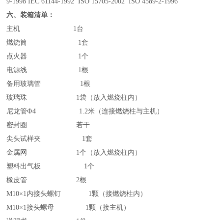
9-1998
IEC 61144-1992
ISO 15705-2002
ISO 4589-2-1996
六、装箱清单：
主机 1台
燃烧筒 1套
点火器 1个
电源线 1根
备用
玻璃管
1
根
玻璃珠 1袋（放入燃烧柱内）
尼龙管Ф4 1.2米（连接燃烧柱与主机）
密封圈 若干
尖头试样夹 1套
金属网 1个（放入燃烧柱内）
塑料出气板 1个
橡皮管
2根
M10×1内接头螺钉 1颗（接燃烧柱内）
M10×1接头螺母 1颗（接主机）