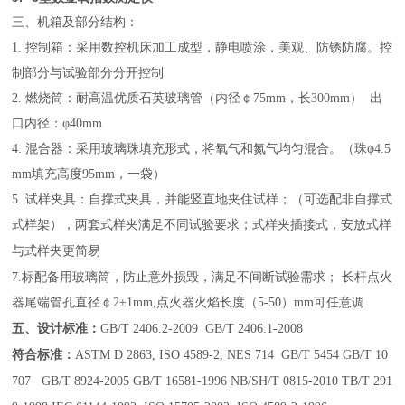
三、机箱及部分结构：
1. 控制箱：采用数控机床加工成型，静电喷涂，美观、防锈防腐。控
制部分与试验部分分开控制
2. 燃烧筒：耐高温优质石英玻璃管（内径￠
7
5mm，长300mm） 出
口内径：φ40mm
4. 混合器：采用玻璃珠填充形式，将氧气和氮气均匀混合。（珠φ4.5
mm填充高度95mm，一袋）
5. 试样夹具：自撑式夹具，并能竖直地夹住试样；（可选配非自撑式
式样架）
，两套式样夹满足不同试验要求；式样夹插接式，安放式样
与式样夹更简易
7.
标配备用玻璃筒，防止意外损毁，满足不间断试验需求；
长杆点火
器尾端管孔直径￠2±1mm
,
点火器火焰长度（5-50）
mm可任意调
五、设计标准：
GB/T 2406.2-2009
GB/T 2406.1-2008
符合标准：
ASTM D 2863, ISO 4589-2, NES 714
GB/T 5454
GB/T 10
707
GB/T 8924-2005 GB/T 16581-1996 NB/SH/T 0815-2010 TB/T 291