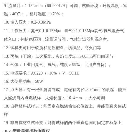
9.
流量计：
1-15
L/min（
60
-
900
L/H
）
可调
，
试验环境：
环境温度：室
温～40℃；
，
相对湿度：≤70%；
10.
输入压力：0.2-0.3MPa
11.
工作压力：
氮气
0.1
-0.15
Mpa
氧气0.1
-0.15
Mpa
氧气/氮气混合气
体入口：包括稳压阀，流量调节阀，气体过滤器和混合室。
12.
试样夹可用于软质和硬质塑料
、纺织品、防火门等
13.
丙烷（丁烷）点火系统，火焰长度5mm-60mm可自由调节
14.
气体：
工业用氮气、氧气，纯度＞99%；
（用户自备）
。
15.
电源要求：
AC220（+10% ）V、50HZ
16.
大使用功率：
50W
17.
点火器：有一根金属管制成、尾端有内径Φ2±1mm 的喷嘴，能插
入燃烧筒内点燃试样
，
火焰长度： 16±4mm ，
大小可调
18.
自撑材料试样夹：能固定在燃烧筒轴心位置上、并能垂直夹住试
样
19.
非自撑材料试样夹：能将试样的两个垂直边同时固定在框架上
JF-3型
数显氧指数测定仪