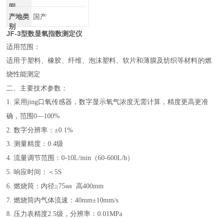
间
产地类
国产
别
JF-3型
数显氧指数测定仪
适用范围：
适用于塑料、橡胶、纤维、泡沫塑料、软片和薄膜及纺织等材料的燃
烧性能测定
二、
主要技术参数：
1.
采用jing口氧传感器，数字显示氧气浓度无需计算，精度更高更准
确，范围0—100%
2.
数字
分辨率：±0.1%
3.
测量
精度：0.
4
级
4.
流量调节范围：
0-10L/min（60-600L/h）
5.
响应时间：＜
5
S
6.
燃烧筒
：
内径≥75㎜
高
400mm
7.
燃烧筒内气体流速：40mm±10mm/s
8.
压力表精度2.5级
，
分辨率：0.01MPa