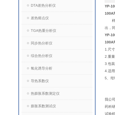
DTA差热分析仪
YP-
100
差热熔点仪
样品
出，
TGA热重分析仪
YP-
100
同步热分析仪
1.尺寸
综合热分析仪
2.重
3.包
氧化诱导分析
4.适
5、坩
导热系数仪
热膨胀系数测定仪
我公
膨胀系数测试仪
药科
试验