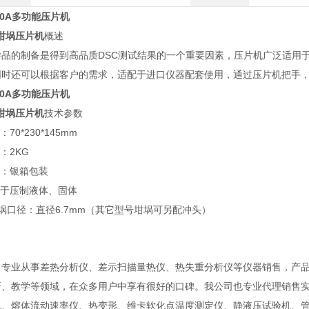
100A多功能压片机
A坩埚压片机
概述
的制备是得到高品质DSC测试结果的一个重要因素，压片机广泛适用于
同时还可以根据客户的需求，适配于进口仪器配套使用，通过压片机把手
100A多功能压片机
A坩埚压片机
技术参数
：70*230*145mm
量：2KG
装：银箱包装
用于压制液体、固体
埚口径：直径6.7mm（其它型号坩埚可另配冲头）
司专业从事差热分析仪、差示扫描量热仪、热失重分析仪等仪器
销售
，产
研、教学等领域，在众多用户中享有很好的口碑。
我公司也专业代理销售
机、熔体流动速率仪、热变形、维卡软化点温度测定仪、静液压试验机、