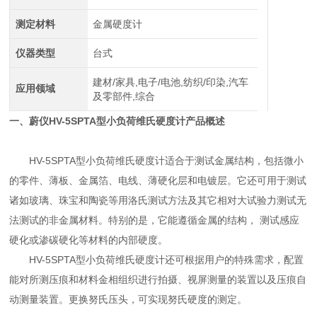
测定材料
金属硬度计
仪器类型
台式
建材/家具,电子/电池,纺织/印染,汽车
应用领域
及零部件,综合
一、
蔚仪HV-5SPTA型小负荷维氏硬度计
产品概述
HV-5SPTA型小负荷维氏硬度计适合于测试金属结构，包括微小
的零件、薄板、金属箔、电线、薄硬化层和电镀层。它还可用于测试
诸如玻璃、珠宝和陶瓷等用洛氏测试方法及其它相对大试验力测试无
法测试的非金属材料。特别的是，它能遵循金属的结构， 测试感应
硬化或渗碳硬化等材料的内部硬度。
HV-5SPTA型小负荷维氏硬度计还可根据用户的特殊需求，配置
能对所测压痕和材料金相组织进行拍摄、视屏测量的装置以及压痕自
动测量装置。更换努氏压头，可实现努氏硬度的测定。