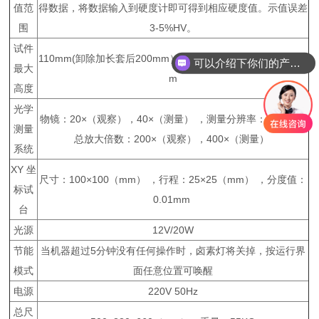
值范
得数据，将数据输入到硬度计即可得到相应硬度值。示值误差
围
3-5%HV。
试件
110mm(卸除加长套后200mm），压痕中心至机壁距离 130m
可以介绍下你们的产品么？
最大
m
高度
光学
物镜：20×（观察），40×（测量） ，测量分辨率：0.025μm
测量
总放大倍数：200×（观察），400×（测量）
系统
XY 坐
尺寸：100×100（mm） ，行程：25×25（mm） ，分度值：
标试
0.01mm
台
光源
12V/20W
节能
当机器超过5分钟没有任何操作时，卤素灯将关掉，按运行界
模式
面任意位置可唤醒
电源
220V 50Hz
总尺