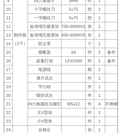
9
内六角扳手
3mm
件
1
10
十字螺丝刀
5x75
把
1
11
一字螺丝刀
5x75
把
1
12
标准维氏硬度块
700-800HV1
块
1
13
附件箱
标准维氏硬度块
400-600HV5
块
1
（1个）
14
防尘罩
个
1
15
熔断器
2A
件
2
备件
16
卤素灯泡
12V/20W
件
1
备件
17
电源线
根
1
18
薄片试台
件
1
19
平口钳
件
1
20
细丝试台
件
1
21
内六角圆柱头螺钉
M5x12
件
4
不锈钢
22
大V型块
件
1
23
小V型块
件
1
24
合格证
份
1