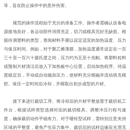
等，旨在防止操作中的意外伤害。
规范的操作流程始于充分的准备工作。操作者需确认设备电
源接地良好，各运动部件润滑充足，切刀或模具完好无缺损。根
据待测塑料的类型，查阅材料手册以设定适宜的加热温度、压力
与保压时间。例如，对于聚乙烯薄膜，加热温度通常设定在一百
三十至一百六十摄氏度之间，压力约为五至十兆帕。将塑料粒料
或预制片材清洁后放入下加热板中心位置，启动加热程序。待温
度稳定后，手动或自动施加压力，使材料充分熔融并流动填充模
腔。保压一定时间后冷却，开模取出初步成型的片材。
接下来进行裁切工序。将冷却后的片材平整放置于裁切机工
作台，根据试样类型选择对应的裁切模具。调整冲压行程与速
度，确保裁切动作平稳有力。对于哑铃型试样，需特别注意夹持
区域的平整度，避免产生应力集中。裁切后的试样边缘应光滑无