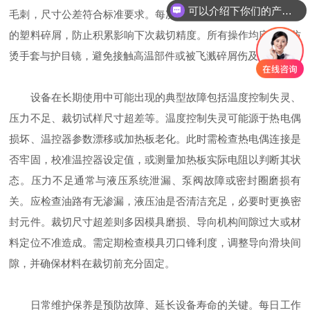
可以介绍下你们的产品么？
毛刺，尺寸公差符合标准要求。每次裁切后需及时清理模具残留
的塑料碎屑，防止积累影响下次裁切精度。所有操作均应佩戴防
烫手套与护目镜，避免接触高温部件或被飞溅碎屑伤及。
设备在长期使用中可能出现的典型故障包括温度控制失灵、
压力不足、裁切试样尺寸超差等。温度控制失灵可能源于热电偶
损坏、温控器参数漂移或加热板老化。此时需检查热电偶连接是
否牢固，校准温控器设定值，或测量加热板实际电阻以判断其状
态。压力不足通常与液压系统泄漏、泵阀故障或密封圈磨损有
关。应检查油路有无渗漏，液压油是否清洁充足，必要时更换密
封元件。裁切尺寸超差则多因模具磨损、导向机构间隙过大或材
料定位不准造成。需定期检查模具刃口锋利度，调整导向滑块间
隙，并确保材料在裁切前充分固定。
日常维护保养是预防故障、延长设备寿命的关键。每日工作