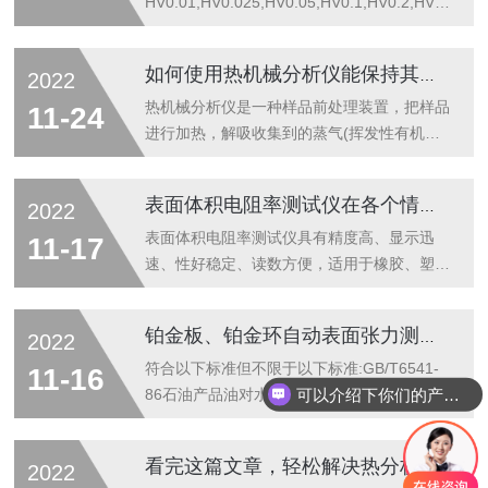
HV0.01,HV0.025,HV0.05,HV0.1,HV0.2,HV0.3,H
试验力：0.098、0.2542、0.4903、0.9807、
1.961、2.942、4.904、9.807（N）
如何使用热机械分析仪能保持其良好工作状态？
2022
1025501002003005001000（gf）3、试验力
选择：通过转动试验力变换手轮进行试验力选
热机械分析仪是一种样品前处理装置，把样品
11-24
择，当前试验力显示在屏幕上4、加载控制：
进行加热，解吸收集到的蒸气(挥发性有机化
自动（加载/保荷/卸载）5、保荷时间：0～60
合物)再导入气相色谱仪中进行检测。应用于
秒可调6、测试模式：HV/HK7、硬度值范
任何型号的气相色谱仪，并且不需改动原气相
表面体积电阻率测试仪在各个情况下的具体应用
2022
围：5-3000HV...
色谱的任何部件及操作条件。热机械分析仪在
使用一段时间后需要进行保养，以保证其后期
表面体积电阻率测试仪具有精度高、显示迅
11-17
工作的正常进行，并延长其使用寿命：1、操
速、性好稳定、读数方便，适用于橡胶、塑
作人员应经过相关培训，并详细阅读有关技术
料、薄膜、及粉体、液体、及固体和膏体形状
资料；2、全自动热解析仪易损件应定期更
的各种绝缘材料体积和表面电阻值的测定。本
铂金板、铂金环自动表面张力测定仪SFZL-A1简介
2022
换；3、电气设备应定期维护；4、电控部分
仪器除能测电阻外，还能直接测量微弱电流。
的原器件、电源、传感器、触摸屏等要做好绝
表面体积电阻率测试仪的典型应用：1、测量
符合以下标准但不限于以下标准:GB/T6541-
11-16
可以介绍下你们的产品么？
缘、防鼠、控温。减少因氧化、老化、漏电、
绝缘材料电阻、体积电阻、表面电阻(率)2、
86石油产品油对水界面张力测定法ISO1409-
短...
测量防静电材料的电阻及电阻率3、测量计算
1995塑料、橡胶、聚合物分散体和乳胶表面
机房用活动地板的系统电阻值4、测量防静电
张力的测定GB/T22237-2008表面活性剂表面
看完这篇文章，轻松解决热分析仪的常见故障
2022
鞋、导电鞋的电阻值5、光电二极管暗电流测
张力的测定SH/T1156-95合成乳胶表面张力测