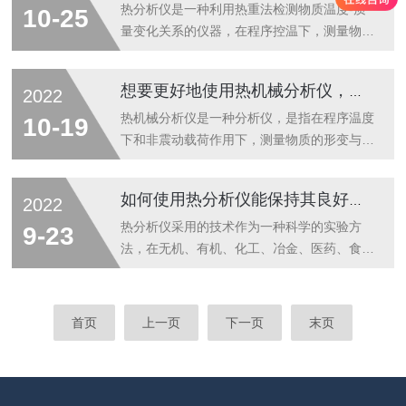
量6、物理,光学和材料研究表面体积电阻率测
定法ISO6295-1983石油产品、矿物油、油对
热分析仪是一种利用热重法检测物质温度-质
10-25
试仪的标准配置：1、测试仪器：1台2、....
水界面张力的测定JB/T18396-2001天然乳胶
量变化关系的仪器，在程序控温下，测量物质
环法测定表面张力GB/T5549（ISO304-
的质量随温度(或时间)的变化关系，主要由天
1985）用拉起膜法测定表面张力1:采用先进
平、炉子、程序控温系统、记录系统等几个部
想要更好地使用热机械分析仪，来看看这些！
2022
的电磁力平衡力传感器，具有高精度、高重复
分构成。热重法所测定的性质包括腐蚀、高温
性特性...
分解、吸附/解吸附、溶剂的损耗、氧化/还原
热机械分析仪是一种分析仪，是指在程序温度
10-19
反应、水合/脱水、分解、黑烟末等。热分析
下和非震动载荷作用下，测量物质的形变与温
仪的常见故障及解决方法：一、样品支架脱落
度时间等函数关系的一种技术，主要测量物质
断裂(1)样品支架脱落问题(2)样品支架断裂或
的膨胀系数和相转变温度等参数。热机械分析
如何使用热分析仪能保持其良好工作状态？
2022
样品坩埚反扣在支架上二、TG曲线异常波动
仪的操作要点：1、不要使热重分析仪收到振
在TG的日常测试过程中TG曲线会偶尔出现锯
动，以免损伤天平精密元件；2、不要在样托
热分析仪采用的技术作为一种科学的实验方
9-23
齿峰主要由以下几个因素造成(...
盘和天平梁上施加过大的力。3、在热机械分
法，在无机、有机、化工、冶金、医药、食
析仪未被使用超过一周后，做一个空白(没有
品、塑料、橡胶、能源、建筑、生物及空间技
样品)测试，覆盖范围为较大的温度测试极限
术等领域被广泛应用。它的核心就是研究物质
范围。4、定期更换循环水水箱中的冷却水，
在受热或冷却时产生的物理和化学的变迁速率
首页
上一页
下一页
末页
保持水质清净。5、不得使用硬物清洁样品托
和温度以及所涉及的能量和质量变化。热分析
及实验区，以免对仪器造成较大损害。热机
仪的保养方法：一、使用后要做好清洁工作使
械...
用者要做好热分析仪的同步清洁工作，设备在
工作结束后要进行日常的清洁，而且在清洁时