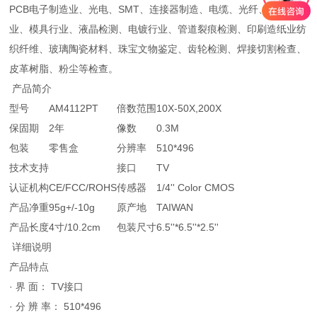
PCB电子制造业、光电、SMT、连接器制造、电缆、光纤、汽车工
业、模具行业、液晶检测、电镀行业、管道裂痕检测、印刷造纸业纺
织纤维、玻璃陶瓷材料、珠宝文物鉴定、齿轮检测、焊接切割检查、
皮革树脂、粉尘等检查。
产品简介
型号
AM4112PT
倍数范围
10X-50X,200X
保固期
2年
像数
0.3M
包装
零售盒
分辨率
510*496
技术支持
接口
TV
认证机构
CE/FCC/ROHS
传感器
1/4'' Color CMOS
产品净重
95g+/-10g
原产地
TAIWAN
产品长度
4寸/10.2cm
包装尺寸
6.5''*6.5''*2.5''
详细说明
产品特点
· 界 面： TV接口
· 分 辨 率： 510*496