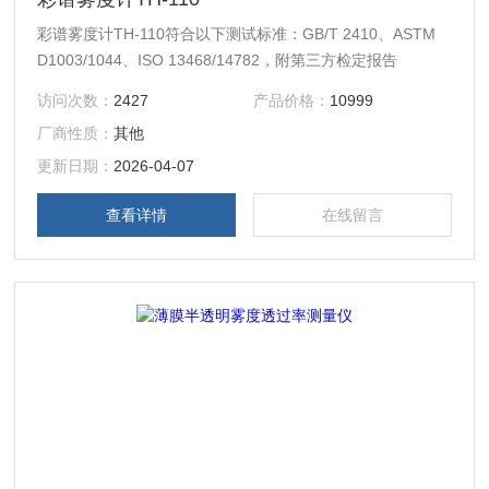
彩谱雾度计TH-110符合以下测试标准：GB/T 2410、ASTM
D1003/1044、ISO 13468/14782，附第三方检定报告
访问次数：
2427
产品价格：
10999
厂商性质：
其他
更新日期：
2026-04-07
查看详情
在线留言