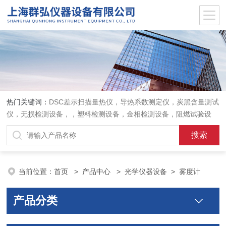
热门关键词：
DSC差示扫描量热仪，导热系数测定仪，炭黑含量测试
仪，无损检测设备，，塑料检测设备，金相检测设备，阻燃试验设
备，耐环境老化设备，金属检测设备，量具量仪
当前位置：
首页
>
产品中心
>
光学仪器设备
>
雾度计
产品分类