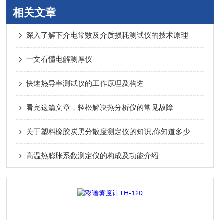
相关文章
深入了解下介电常数及介质损耗测试仪的技术原理
一文看懂电解测厚仪
快速热导率测试仪的工作原理及构造
看完这篇文章，轻松解决热分析仪的常见故障
关于塑料橡胶炭黑分散度测定仪的知识,你知道多少
高温热膨胀系数测定仪的构成及功能介绍