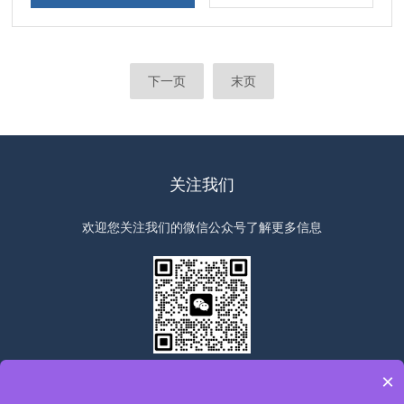
下一页
末页
关注我们
欢迎您关注我们的微信公众号了解更多信息
扫一扫
关注我们
×