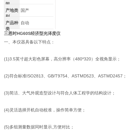
间
产地类
国产
别
产品种
自动
类
三恩时HG60S经济型光泽度仪
一、本仪器具备以下特点：
(1)3.5英寸超大彩色屏幕，高分辨率（480*320）全视角显示；
(2)符合标准ISO2813、GB/T9754、ASTMD523、ASTMD2457；
(3)简洁、大气外观造型设计与符合人体工程学的结构设计；
(4)灵活选择开机自动校准，操作简单方便；
(5)多组测量数据同时显示,方便对比；