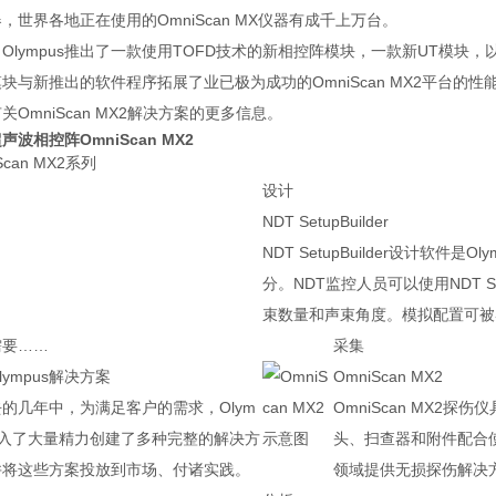
，世界各地正在使用的OmniScan MX仪器有成千上万台。
Olympus推出了一款使用TOFD技术的新相控阵模块，一款新UT模块，以及新软
块与新推出的软件程序拓展了业已极为成功的OmniScan MX2平台的
关OmniScan MX2解决方案的更多信息。
声波相控阵OmniScan MX2
Scan MX2系列
设计
NDT SetupBuilder
NDT SetupBuilder设计软
分。NDT监控人员可以使用NDT S
束数量和声束角度。模拟配置可被导
需要……
采集
lympus解决方案
OmniScan MX2
的几年中，为满足客户的需求，Olym
OmniScan MX2
投入了大量精力创建了多种完整的解决方
头、扫查器和附件配合使
并将这些方案投放到市场、付诸实践。
领域提供无损探伤解决