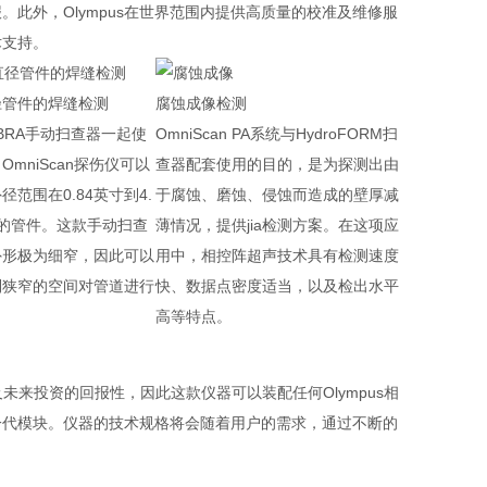
此外，Olympus在世界范围内提供高质量的校准及维修服
术支持。
径管件的焊缝检测
腐蚀成像检测
BRA手动扫查器一起使
OmniScan PA系统与HydroFORM扫
OmniScan探伤仪可以
查器配套使用的目的，是为探测出由
径范围在0.84英寸到4.
于腐蚀、磨蚀、侵蚀而造成的壁厚减
寸的管件。这款手动扫查
薄情况，提供jia检测方案。在这项应
外形极为细窄，因此可以
用中，相控阵超声技术具有检测速度
到狭窄的空间对管道进行
快、数据点密度适当，以及检出水平
。
高等特点。
及未来投资的回报性，因此这款仪器可以装配任何Olympus相
一代模块。仪器的技术规格将会随着用户的需求，通过不断的