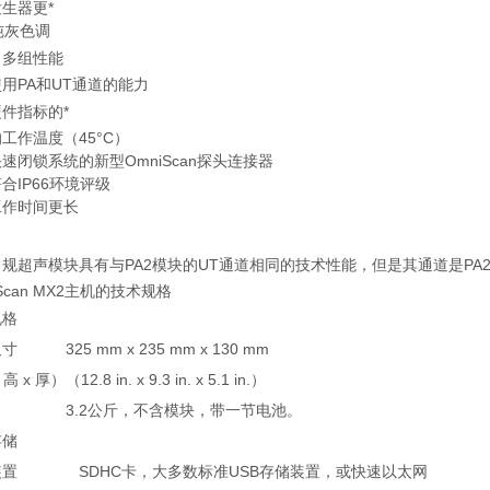
生器更*
纯灰色调
了多组性能
用PA和UT通道的能力
件指标的*
工作温度（45°C）
速闭锁系统的新型OmniScan探头连接器
合IP66环境评级
工作时间更长
规超声模块具有与PA2模块的UT通道相同的技术性能，但是其通道是PA2
iScan MX2主机的技术规格
规格
尺寸
325 mm x 235 mm x 130 mm
 高 x 厚）
（12.8 in. x 9.3 in. x 5.1 in.）
3.2公斤，不含模块，带一节电池。
存储
装置
SDHC卡，大多数标准USB存储装置，或快速以太网