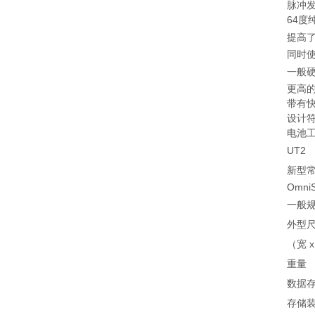
脉冲发
64度
提高
同时使
一般硬
更高的
带有快
设计符
电池
UT2
新型常
Omn
一般
外型
（宽 x
重量
数据
存储