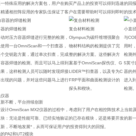
某一特殊应用的解决方案包，用户在购买产品上的投资可以得到迅速的回报。
其精通相控阵应用的专家队伍保证了客户在需要帮助时可以得到即时的技
容器的焊缝检测
复合材料检测
小直
手动对压力容器焊缝进行完整的检测，
Olympus为碳纤维增强聚合
与CO
使用一台OmniScan和一个扫查器，
物材料结构的检测提供了完
用时，
某个交钥匙方案，通过单次扫查，完成
整的解决方案。这些解决方
检测外
力容器焊缝的检测。而且可以马上得到
案基于OmniScan探伤仪、G
5英
结果，这样检测人员可以随时发现焊接
LIDER™扫查器，以及专为C
器的
中出现的问题，并对这些问题马上进行
FRP平面和曲面检测设计的
进入
。
探头和楔块。
检测
化仪器
更新不断，平台持续创新
设计OmniScan MX2仪器的过程中，考虑到了用户在相控阵技术上当前
模块：无论是性能可靠、已经实地验证的已存在模块，还是将要开发的新
更新，不断地发展*，从而可保证用户的投资得到大的回报。
的PA2和UT2模块