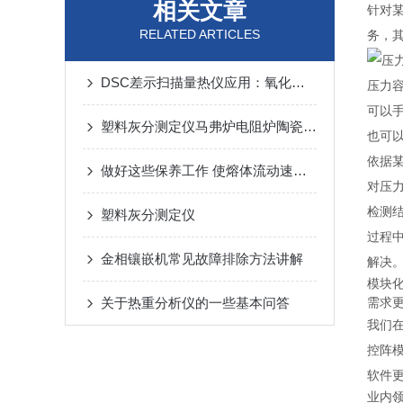
相关文章
针对
RELATED ARTICLES
务，
DSC差示扫描量热仪应用：氧化诱导时间
压力
可以
塑料灰分测定仪马弗炉电阻炉陶瓷纤维炉膛
也可以
依据
做好这些保养工作 使熔体流动速率仪发挥更大作用
对压
检测
塑料灰分测定仪
过程
金相镶嵌机常见故障排除方法讲解
解决
模块
关于热重分析仪的一些基本问答
需求
我们在
控阵
软件
业内领