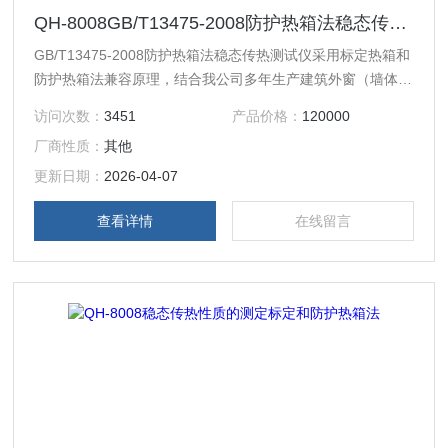
QH-8008GB/T13475-2008防护热箱法稳态传热测试仪
GB/T13475-2008防护热箱法稳态传热测试仪采用标定热箱和
防护热箱法兼容原理，结合我公司多年生产建筑外窗（墙体）
保温性能检测设备的先进成熟技术开发的，专门用于建筑墙体
访问次数：
3451
产品价格：
120000
或板状建筑材料传热性能的测定，是开展建筑节能检测的理想
厂商性质：
其他
设备。
更新日期：
2026-04-07
查看详情
在线留言