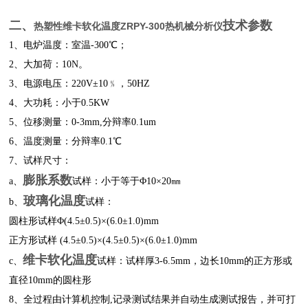
二、
技术参数
热塑性维卡软化温度ZRPY-300热机械分析仪
1、电炉温度：室温-300℃；
2、大加荷：10N。
3、电源电压：220V±10﹪，50HZ
4、大功耗：小于0.5KW
5、位移测量：0-3mm,分辩率0.1um
6、温度测量：分辩率0.1℃
7、试样尺寸：
膨胀系数
a、
试样：小于等于Φ10×20㎜
玻璃化温度
b、
试样：
圆柱形试样Φ(4.5±0.5)×(6.0±1.0)mm
正方形试样 (4.5±0.5)×(4.5±0.5)×(6.0±1.0)mm
维卡软化温度
c、
试样：试样厚3-6.5mm，边长10mm的正方形或
直径10mm的圆柱形
8、全过程由计算机控制,记录测试结果并自动生成测试报告，并可打