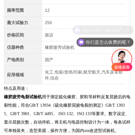
频率范围
12
最大试验力
255
可以介绍下你们的产品么？
价格区间
面议
你们是怎么收费的呢？
仪器种类
橡胶疲劳试验机
产地类别
国产
化工,包装/造纸/印刷,航空航天,汽车及零部
应用领域
件,综合
特点及用途：
橡胶疲劳龟裂试验机
用于测定硫化橡胶、胶鞋等材料反复屈挠后的龟
裂性能，符合GB/T 13934《硫化橡胶屈挠龟裂的测定》GB/T 1393
5、GB/T 3901、GB/T 4495、 ISO 132、ISO 133等要求。数字设定、
显示屈挠次数，自动停机，将主机与电器控制设计为一体，每条试样
可单独装夹，造型美观，操作方便，为国内xin改进型试验机。