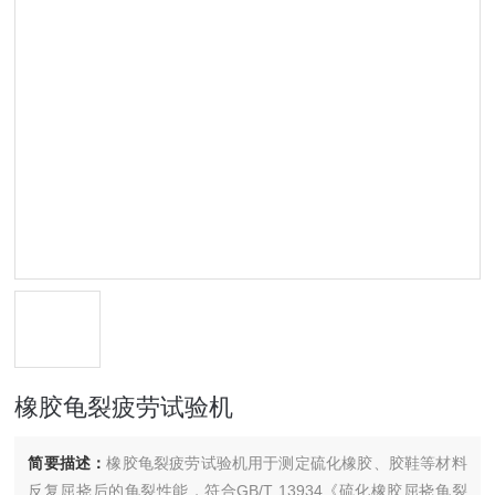
橡胶龟裂疲劳试验机
简要描述：
橡胶龟裂疲劳试验机用于测定硫化橡胶、胶鞋等材料
反复屈挠后的龟裂性能，符合GB/T 13934《硫化橡胶屈挠龟裂