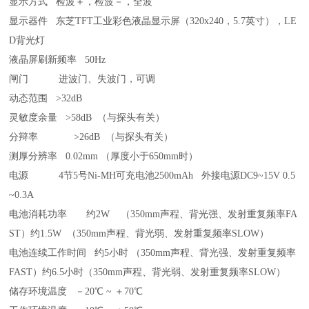
显示方式 检波＋，检波－，全波
显示器件 东芝TFT工业彩色液晶显示屏（320x240，5.7英寸），LE
D背光灯
液晶屏刷新频率 50Hz
闸门 进波门、失波门，可调
动态范围 >32dB
灵敏度余量 >58dB （与探头有关）
分辩率 >26dB （与探头有关）
测厚分辨率 0.02mm （厚度小于650mm时）
电源 4节5号Ni-MH可充电池2500mAh 外接电源DC9~15V 0.5
~0.3A
电池消耗功率 约2W （350mm声程、背光强、发射重复频率FA
ST）约1.5W （350mm声程、背光弱、发射重复频率SLOW）
电池连续工作时间 约5小时 （350mm声程、背光强、发射重复频率
FAST）约6.5小时（350mm声程、背光弱、发射重复频率SLOW）
储存环境温度 －20℃ ~ ＋70℃