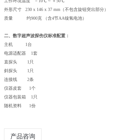
工作环境温度 －10℃ ~ ＋50℃
外形尺寸 230 x 146 x 37 mm（不包含旋钮突出部分）
质量 约900克 （含4节AA镍氢电池）
二、数字
超声波探伤仪
标准配置：
主机 1台
电源适配器 1套
直探头 1只
斜探头 1只
连接线 2条
仪器皮套 1个
仪器包装箱 1只
随机资料 1份
产品咨询