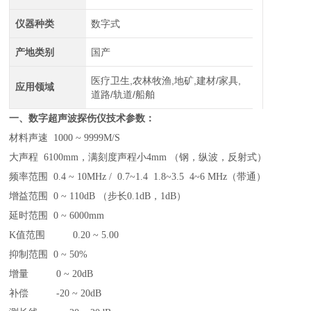
仪器种类
数字式
产地类别
国产
医疗卫生,农林牧渔,地矿,建材/家具,
应用领域
道路/轨道/船舶
一、数字
超声波探伤仪
技术参数：
材料声速 1000 ~ 9999M/S
大声程 6100mm，满刻度声程小4mm （钢，纵波，反射式）
频率范围 0.4 ~ 10MHz / 0.7~1.4 1.8~3.5 4~6 MHz（带通）
增益范围 0 ~ 110dB （步长0.1dB，1dB）
延时范围 0 ~ 6000mm
K值范围 0.20 ~ 5.00
抑制范围 0 ~ 50%
增量 0 ~ 20dB
补偿 -20 ~ 20dB