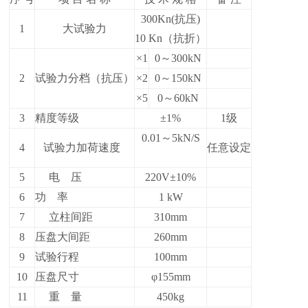
300Kn(抗压)
1
大试验力
10 Kn（抗折）
×1
0～300kN
2
试验力分档（抗压）
×2
0～150kN
×5
0～60kN
3
精度等级
±1%
1级
0.01～5kN/S
4
试验力加荷速度
任意设定
5
电 压
220V±10%
6
功 率
1 kW
7
立柱间距
310mm
8
压盘大间距
260mm
9
试验行程
100mm
10
压盘尺寸
φ155mm
11
重 量
450kg