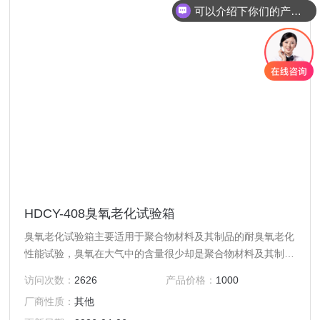
可以介绍下你们的产品么？
HDCY-408臭氧老化试验箱
臭氧老化试验箱主要适用于聚合物材料及其制品的耐臭氧老化
性能试验，臭氧在大气中的含量很少却是聚合物材料及其制品
老化的主要因素，臭氧老化箱模拟和强化大气中的臭氧条件，
访问次数：
2626
产品价格：
1000
在短时间内获得近似于实际使用的或重现的试验结果，研究臭
厂商性质：
其他
氧对聚合物材料及其制品（橡胶）的作用规律，快速鉴定和评