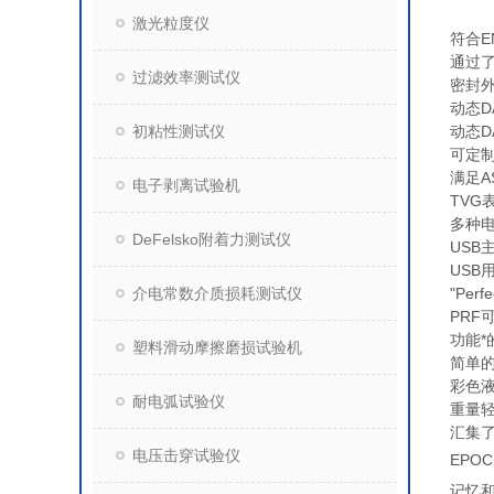
激光粒度仪
符合EN
通过
过滤效率测试仪
密封外
动态D
初粘性测试仪
动态D
可定
满足A
电子剥离试验机
TVG
多种
DeFelsko附着力测试仪
USB
USB
介电常数介质损耗测试仪
"Pe
PRF
功能
塑料滑动摩擦磨损试验机
简单
彩色
耐电弧试验仪
重量轻
汇集
电压击穿试验仪
EPO
记忆和