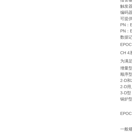
报警
触发器
编码
可提供
PN：E
PN：E
数据
EPO
CH 
为满
增量
顺序
2-D和
2-D
3-D型
锅炉
EPO
一般