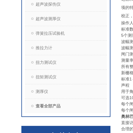
超声波探伤仪
项的特
校正，
超声波测厚仪
操作人
标准
弹簧拉压试验机
5个
波幅测
推拉力计
波幅测
闸门
测量率
扭力测试仪
所有
新栅
扭矩测试仪
标准1
声程
测厚仪
用于
可选1
每个
查看全部产品
每个
奥林巴
直接
合理