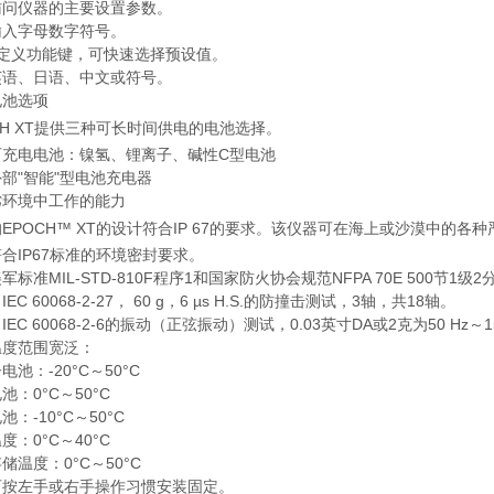
访问仪器的主要设置参数。
输入字母数字符号。
自定义功能键，可快速选择预设值。
英语、日语、中文或符号。
电池选项
CH XT提供三种可长时间供电的电池选择。
可充电电池：镍氢、锂离子、碱性C型电池
部"智能"型电池充电器
劣环境中工作的能力
EPOCH™ XT的设计符合IP 67的要求。该仪器可在海上或沙漠中的各
合IP67标准的环境密封要求。
军标准MIL-STD-810F程序1和国家防火协会规范NFPA 70E 500节
EC 60068-2-27， 60 g，6 µs H.S.的防撞击测试，3轴，共18轴。
IEC 60068-2-6的振动（正弦振动）测试，0.03英寸DA或2克为50 Hz～
温度范围宽泛：
电池：-20°C～50°C
池：0°C～50°C
池：-10°C～50°C
度：0°C～40°C
储温度：0°C～50°C
可按左手或右手操作习惯安装固定。