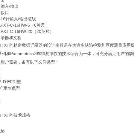
输出
输入/输出
器接口
16针输入/输出缆线
PXT-C-16HW-6（6英尺）
PXT-C-16HW-20（20英尺）
记录器和文档
CH XT的精密数据记录器的设计宗旨是在为诸多缺陷检测和厚度测量应用提
4系列和Panametrics®腐蚀测厚仪的技术综合为一体，可充分满足用
足用户需要，备有以下文件类型：
型
型
2-D EPRI型
用户定制点型
型
CH XT的技术规格
规格