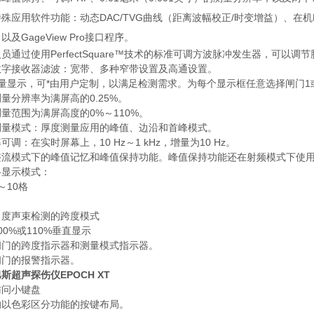
殊应用软件功能：动态DAC/TVG曲线（距离波幅校正/时变增益）、在机DGS
以及GageView Pro接口程序。
员通过使用PerfectSquare™技术的标准可调方波脉冲发生器，可以
数字接收器滤波：宽带、多种窄带设置及高通设置。
测量显示，可*由用户定制，以满足检测需求。为每个显示框任意选择闸门1
量分辨率为满屏高的0.25%。
量范围为满屏高度的0%～110%。
测量模式：厚度测量应用的峰值、边沿和首峰模式。
可调：在实时屏幕上，10 Hz～1 kHz，增量为10 Hz。
整流模式下的峰值记忆和峰值保持功能。峰值保持功能还在射频模式下使
格显示模式：
～10格
角度声束检测的跨度模式
00%或110%垂直显示
闸门的跨度指示器和测量模式指示器。
闸门的报警指示器。
斯超声探伤仪EPOCH XT
访问小键盘
的以色彩区分功能的按键布局。