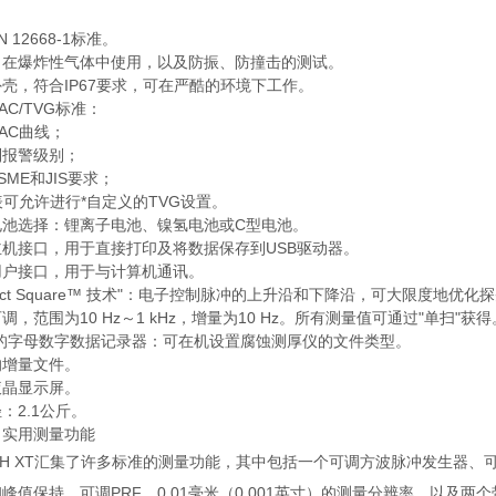
 12668-1标准。
了在爆炸性气体中使用，以及防振、防撞击的测试。
壳，符合IP67要求，可在严酷的环境下工作。
AC/TVG标准：
AC曲线；
制报警级别；
SME和JIS要求；
表可允许进行*自定义的TVG设置。
电池选择：锂离子电池、镍氢电池或C型电池。
主机接口，用于直接打印及将数据保存到USB驱动器。
用户接口，用于与计算机通讯。
rfect Square™ 技术"：电子控制脉冲的上升沿和下降沿，可大限度地
可调，范围为10 Hz～1 kHz，增量为10 Hz。所有测量值可通过"单扫"获得
*的字母数字数据记录器：可在机设置腐蚀测厚仪的文件类型。
的增量文件。
液晶显示屏。
：2.1公斤。
了实用测量功能
CH XT汇集了许多标准的测量功能，其中包括一个可调方波脉冲发生器、可选
峰值保持、可调PRF、0.01毫米（0.001英寸）的测量分辨率，以