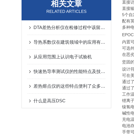
相关文章
直接
直接
RELATED ARTICLES
5个
配有
DTA差热分析仪在检修过程中该留意的事项
多种
EPO
导热系数仪在建筑领域中的应用有哪些？
内置
可选外
在恶
从应用范围上认识电子试验机
坚固的
设计符
快速热导率测试仪的性能特点及技术参数
可在美
通过了I
差热熔点仪的这些特点便利了众多行业
通过了
工作
什么是高压DSC
锂离子
镍氢电
碱性电
充电温
电池存
手带