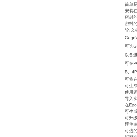
简单
安装
密封
密封的
*的文
GageV
可选G
以备进
可在P
B、4
可将在
可生
使用
导入
在Ep
可生成
可升级
硬件输
可选的