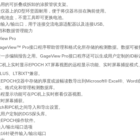
易用的可折叠或拆卸的涂胶管状支架。
在仪器上的D型环坚固耐用，便于将仪器吊挂在胸前使用。
的电池盒，不需工具即可更换电池。
输入/输出口，用于连接交流电源适配器以及连接USB。
档和数据管理能力
iew Pro
ageView™ Pro接口程序帮助管理和格式化所存储的检测数据。数
一步编辑报告之用。GageView Pro接口程序还可以生成用户定制的ID
C机上实时显示EPOCH XT屏幕视图的远程显示功能、实时屏幕捕捉模式、
PLUS、LT和XT*兼容。
EPOCH仪器中存储的厚度或波幅读数导出到Microsoft® Excel®、Wo
成、格式化和管理检测数据库。
远程显示功能可在PC机上实时察看仪器视图。
实时屏幕捕获。
och和PC机之间导入和导出设置。
用户定制的DGS探头库。
EPOCH操作软件。
入/输出端口选项
16针硬件输入/输出端口