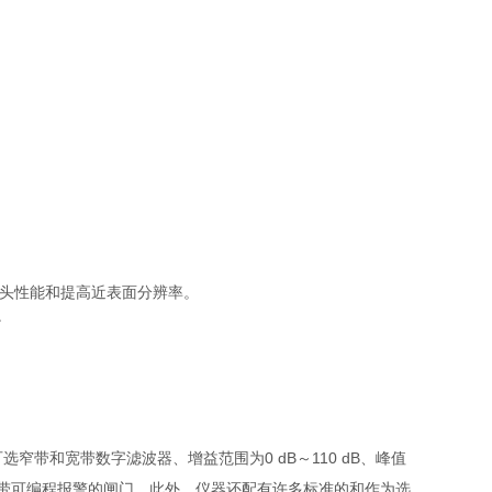
优化探头性能和提高近表面分辨率。
。
窄带和宽带数字滤波器、增益范围为0 dB～110 dB、峰值
及两个带可编程报警的闸门。此外，仪器还配有许多标准的和作为选