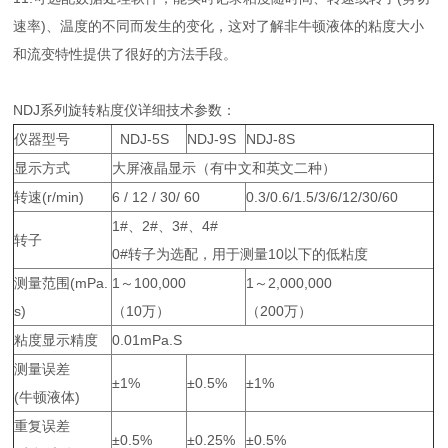
速率)、温度的不同而发生的变化，这对了解非牛顿液体的粘度大小
和流变特性提供了很好的方法手段。
NDJ系列旋转粘度仪详细技术参数：
仪器型号
NDJ-5S
NDJ-9S
NDJ-8S
显示方式
大屏液晶显示（有中文和英文二种）
转速(r/min)
6 / 12 / 30/ 60
0.3/0.6/1.5/3/6/12/30/60
1#、2#、3#、4#
转子
0#转子为选配，用于测量10以下的低粘度
测量范围(mPa.
1～100,000
1～2,000,000
s)
（10万）
（200万）
粘度显示精度
0.01mPa.S
测量误差
±1%
±0.5%
±1%
(牛顿液体)
重复误差
±0.5%
±0.25%
±0.5%