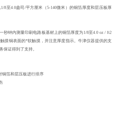
8至4.0盎司/平方厘米（5-140微米）的铜箔厚度和层压板厚
到一秒钟内测量印刷电路板基材上的铜箔厚度为1/8至4.0 oz / ft2
只需轻轻触摸铜表面的*软触摸，并注意厚度指示。牛津仪器提供的支
服务保证得到了支持。
对铜箔和层压板进行排序
伤