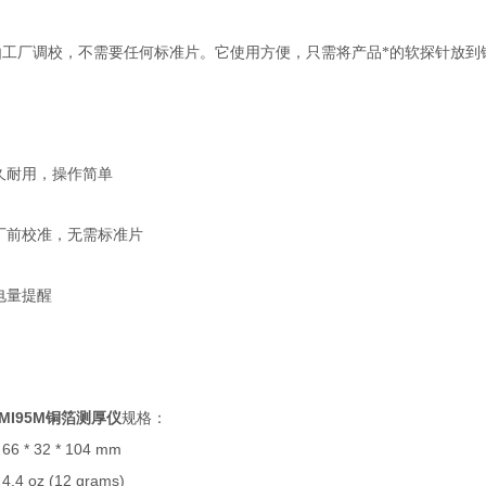
由工厂调校，不需要任何标准片。它使用方便，只需将产品*的软探针放到
久耐用，操作简单
厂前校准，无需标准片
电量提醒
MI95M铜箔测厚仪
规格：
66 * 32 * 104 mm
：
4.4 oz (12 grams)
：