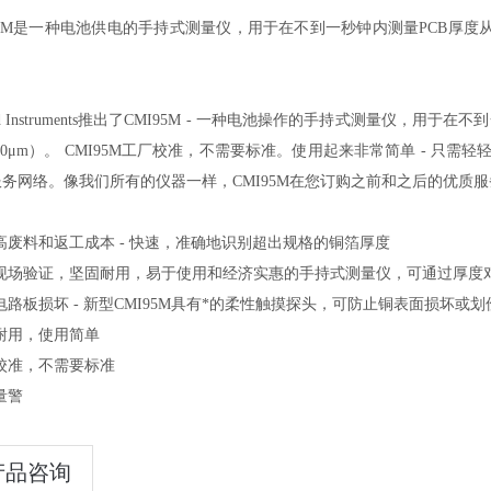
95M是一种电池供电的手持式测量仪，用于在不到一秒钟内测量PCB厚度从1/
ord Instruments推出了CMI95M - 一种电池操作的手持式测量仪，用于在不
140μm）。 CMI95M工厂校准，不需要标准。使用起来非常简单 - 
务网络。像我们所有的仪器一样，CMI95M在您订购之前和之后的优质
高废料和返工成本 - 快速，准确地识别超出规格的铜箔厚度
过现场验证，坚固耐用，易于使用和经济实惠的手持式测量仪，可通过厚度
电路板损坏 - 新型CMI95M具有*的柔性触摸探头，可防止铜表面损坏或划
耐用，使用简单
校准，不需要标准
量警
产品咨询