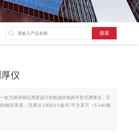
测厚仪
仪是一款为测试铜箔厚度设计的电池供电的手持式测厚仪，它
箔厚度，范围从1/8到4.0盎司/平方英尺（5-140微