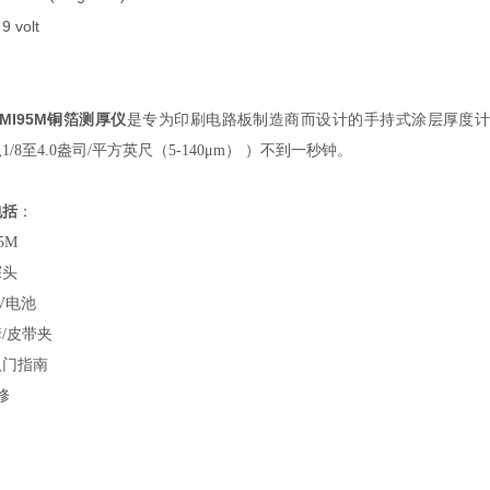
9 volt
：
MI95M铜箔测厚仪
是专为印刷电路板制造商而设计的手持式涂层厚度
1/8至4.0盎司/平方英尺（5-140μm） ）不到一秒钟。
包括
：
5M
探头
V电池
/皮带夹
入门指南
修