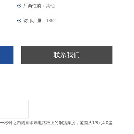
厂商性质：
其他
访 问 量：
1862
联系我们
1/8
4.0
一秒钟之内测量印刷电路板上的铜箔厚度，范围从
到
盎