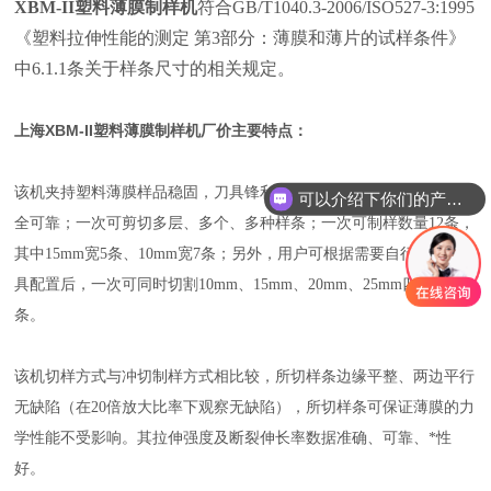
XBM-II塑料薄膜制样机
符合GB/T1040.3-2006/ISO527-3:1995
《塑料拉伸性能的测定 第3部分：薄膜和薄片的试样条件》
中6.1.1条关于样条尺寸的相关规定。
上海XBM-II塑料薄膜制样机厂价
主要特点：
该机夹持塑料薄膜样品稳固，刀具锋利、易更换；操作简便，使用安
可以介绍下你们的产品么？
全可靠；一次可剪切多层、多个、多种样条；一次可制样数量12条，
其中15mm宽5条、10mm宽7条；另外，用户可根据需要自行改变刀
具配置后，一次可同时切割10mm、15mm、20mm、25mm四种样
条。
该机切样方式与冲切制样方式相比较，所切样条边缘平整、两边平行
无缺陷（在20倍放大比率下观察无缺陷），所切样条可保证薄膜的力
学性能不受影响。其拉伸强度及断裂伸长率数据准确、可靠、*性
好。